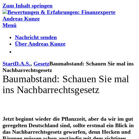
Zum Inhalt springen
Menü
Nachricht senden
Über Andreas Kunze
Start
D.A.S.
,
Gesetz
Baumabstand: Schauen Sie mal ins
Nachbarrechtsgesetz
Baumabstand: Schauen Sie mal
ins Nachbarrechtsgesetz
Jetzt beginnt wieder die Pflanzzeit, aber da wir im gut
geregelten Deutschland sind, sollte erstmal ein Blick in
das
Nachbarrechtsgesetz
geworfen, denn Hecken und
Bäumen müssen schon anständig mit dem richtigen