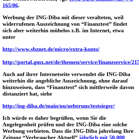
165/06
.
Werbung der ING-Diba mit dieser veralteten, weil
widerrufenen Auszeichnung von “Finanztest” findet
sich aber weiterhin mühelos z.B. im Internet, etwa
unter
http://www.sbznet.de/micro/extra-konto/
http://portal.gmx.net/de/themen/service/finanzservice
Auch auf ihrer Internetseite verwendet die ING-Diba
weiterhin die angebliche Auszeichnung, ohne darauf
hinzuweisen, dass “Finanztest” sich mittlerweile davon
distanziert hat, siehe
http://ing-diba.de/main/uu/ueberuns/testsieger/
Ich würde es daher begrüßen, wenn Sie die
Angelegenheit prüfen und der ING-Diba eine solche
Werbung verbieten. Dass die ING-Diba jahrelang Ihre
Zeitung “Verbraucher Aktuell”
jährlich mit 50.000