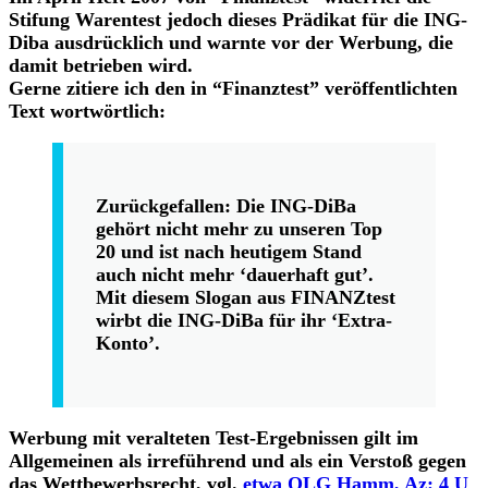
Stifung Warentest jedoch dieses Prädikat für die ING-
Diba ausdrücklich und warnte vor der Werbung, die
damit betrieben wird.
Gerne zitiere ich den in “Finanztest” veröffentlichten
Text wortwörtlich:
Zurückgefallen: Die ING-DiBa
gehört nicht mehr zu unseren Top
20 und ist nach heutigem Stand
auch nicht mehr ‘dauerhaft gut’.
Mit diesem Slogan aus FINANZtest
wirbt die ING-DiBa für ihr ‘Extra-
Konto’.
Werbung mit veralteten Test-Ergebnissen gilt im
Allgemeinen als irreführend und als ein Verstoß gegen
das Wettbewerbsrecht, vgl.
etwa OLG Hamm, Az: 4 U