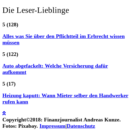
Die Leser-Lieblinge
5
(128)
Alles was Sie über den Pflichtteil im Erbrecht wissen
müssen
5
(122)
Auto abgefackelt: Welche Versicherung dafür
aufkommt
5
(17)
Heizung kaputt: Wann Mieter selber den Handwerker
rufen kann
Copyright©2018: Finanzjournalist Andreas Kunze.
Fotos: Pixabay.
Impressum
|
Datenschutz