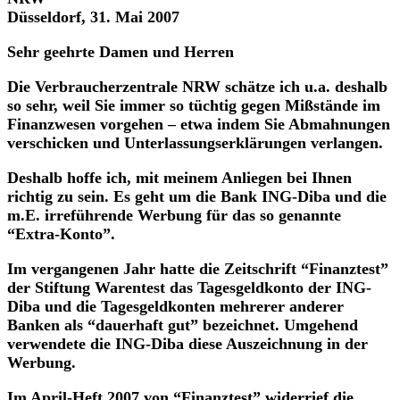
Düsseldorf, 31. Mai 2007
Sehr geehrte Damen und Herren
Die
Verbraucherzentrale NRW
schätze ich u.a. deshalb
so sehr, weil Sie immer so tüchtig gegen Mißstände im
Finanzwesen vorgehen – etwa indem Sie Abmahnungen
verschicken und Unterlassungserklärungen verlangen.
Deshalb hoffe ich, mit meinem Anliegen bei Ihnen
richtig zu sein. Es geht um die Bank
ING-Diba
und die
m.E. irreführende Werbung für das so genannte
“Extra-Konto”.
Im vergangenen Jahr hatte die Zeitschrift
“Finanztest”
der Stiftung Warentest das Tagesgeldkonto der ING-
Diba und die Tagesgeldkonten mehrerer anderer
Banken als “dauerhaft gut” bezeichnet. Umgehend
verwendete die ING-Diba diese Auszeichnung in der
Werbung.
Im April-Heft 2007 von
“Finanztest”
widerrief die