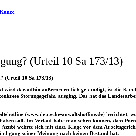
gung? (Urteil 10 Sa 173/13)
 (Urteil 10 Sa 173/13)
nd wird daraufhin außerordentlich gekündigt, ist die Kün
e konkrete Störungsgefahr ausging. Das hat das Landesarbe
tshotline (www.deutsche-anwaltshotline.de) berichtet, wu
t haben soll. Im Verlauf habe man sehen können, dass Por
 Azubi wehrte sich mit einer Klage vor dem Arbeitsgerich
ündigung seiner Meinung nach keinen Bestand hat.