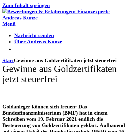
Zum Inhalt springen
Menü
Nachricht senden
Über Andreas Kunze
Start
Gewinne aus Goldzertifikaten jetzt steuerfrei
Gewinne aus Goldzertifikaten
jetzt steuerfrei
Goldanleger können sich freuen: Das
Bundesfinanzministerium (BMF) hat in einem
Schreiben vom 19. Februar 2021 endlich die
Besteuerung von Goldzertifikaten geklärt. Aufbauend
auf einem Urteil des Bundesfinanzhofs (BFH) vom 16.