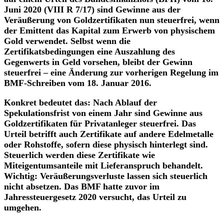
Juni 2020 (VIII R 7/17) sind Gewinne aus der
Veräußerung von Goldzertifikaten nun steuerfrei, wenn
der Emittent das Kapital zum Erwerb von physischem
Gold verwendet. Selbst wenn die
Zertifikatsbedingungen eine Auszahlung des
Gegenwerts in Geld vorsehen, bleibt der Gewinn
steuerfrei – eine Änderung zur vorherigen Regelung im
BMF-Schreiben vom 18. Januar 2016.
Konkret bedeutet das: Nach Ablauf der
Spekulationsfrist von einem Jahr sind Gewinne aus
Goldzertifikaten für Privatanleger steuerfrei. Das
Urteil betrifft auch Zertifikate auf andere Edelmetalle
oder Rohstoffe, sofern diese physisch hinterlegt sind.
Steuerlich werden diese Zertifikate wie
Miteigentumsanteile mit Lieferanspruch behandelt.
Wichtig: Veräußerungsverluste lassen sich steuerlich
nicht absetzen. Das BMF hatte zuvor im
Jahressteuergesetz 2020 versucht, das Urteil zu
umgehen.